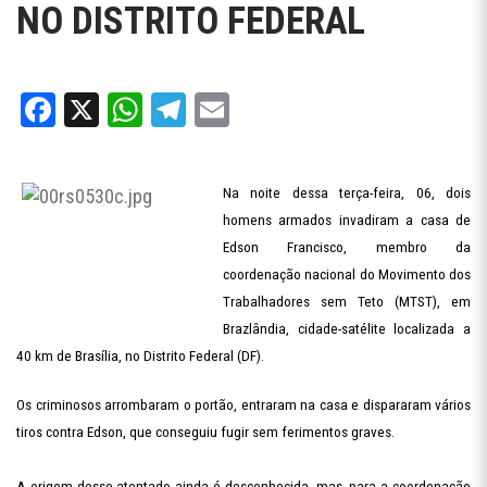
NO DISTRITO FEDERAL
Facebook
X
WhatsApp
Telegram
Email
Na noite dessa terça-feira, 06, dois
homens armados invadiram a casa de
Edson Francisco, membro da
coordenação nacional do Movimento dos
Trabalhadores sem Teto (MTST), em
Brazlândia, cidade-satélite localizada a
40 km de Brasília, no Distrito Federal (DF).
Os criminosos arrombaram o portão, entraram na casa e dispararam vários
tiros contra Edson, que conseguiu fugir sem ferimentos graves.
A origem desse atentado ainda é desconhecida, mas, para a coordenação