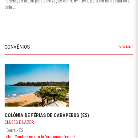
Federação atuou pela aprovação do PL nº 1.893, pelo fim da escala 6×1,
pela ...
CONVÊNIOS
VER MAIS
COLÔNIA DE FÉRIAS DE CARAPEBUS (ES)
CLUBES E LAZER
. Serra - ES
https://sinttelmg.org.br/coloniadeferias/