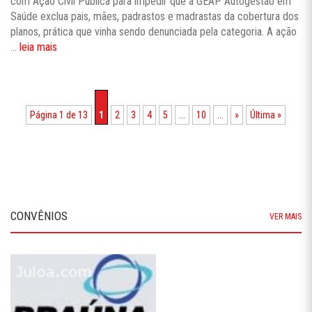
com Ação Civil Pública para impedir que a GEAP Autogestão em
Saúde exclua pais, mães, padrastos e madrastas da cobertura dos
planos, prática que vinha sendo denunciada pela categoria. A ação
...
leia mais
Página 1 de 13
1
2
3
4
5
...
10
...
»
Última »
CONVÊNIOS
VER MAIS