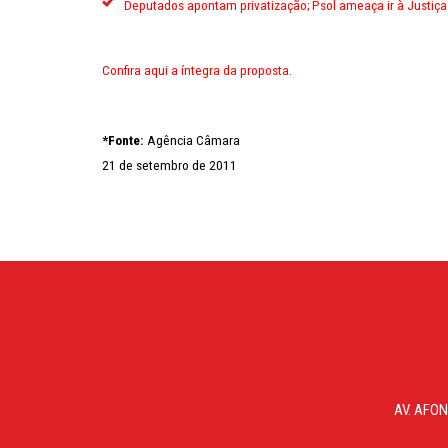
Deputados apontam privatização; Psol ameaça ir à Justiça
Confira aqui a íntegra da proposta.
*Fonte:
Agência Câmara
21 de setembro de 2011
AV. AFON