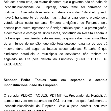
Atitudes como esta, do relator denotam que o governo não só sabe da
inconstitucionalidade do Funpresp, como teme ser derrotado no
Judiciário. O senado deve votar a matéria até o dia 7 de abril, quando
haverá trancamento da pauta, mas trabalha para que o projeto seja
votado ainda nesta semana. Embora a vigência do Funpresp seja
apenas para quem ingressar no Serviço público após sua promulgação,
é comovente o esforço de sindicalistas, sobretudo da Receita Federal e
da Fenasps, para derrotar esta matéria, os quais sabem das armadilhas
de um fundo de pensão, que não terá qualquer garantia de que vá
mesmo durar até pagar as futuras aposentadorias. Estranho é que
sindicatos estaduais e municipais de servidores não tenham se
engajado na luta pela derrota do Funpresp. (FONTE: BLOG DO
FAGUNDES)
Senador Pedro Taques vota em separado e acentua
inconstitucionalidade do Funpresp
O senador PEDRO TAQUES, PDT-MT (ex-Procurador da República),
apresentou voto em separado na CCJ, por meio do qual fundamenta a
inconstitucionalidade da Funpresp. Vale à pena conferir seu voto