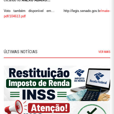
clicando no
ANEXO ABAIXO…
Voto também disponível em…
http://legis.senado.gov.b
r/mate-
pdf/104613.pdf
ÚLTIMAS NOTÍCIAS
VER MAIS