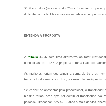
“O Marco Maia (presidente da Câmara) confirmou que o g
do limite de idade. Mas a impressão dele é a de que um a
ENTENDA A PROPOSTA
A
fórmula
85/95 será uma alternativa ao fator previden
concedidas pelo INSS. A proposta soma a idade do trabalh
As mulheres teriam que atingir a soma de 85 e os home
trabalhador do sexo masculino, por exemplo, será preciso t
Se decidir se aposentar pela proporcional, o trabalhado
mesma forma, caso opte por continuar trabalhando, vai 
podendo ultrapassar 20% ou 10 anos a mais de vida laboral