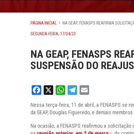
PÁGINA INICIAL
NA GEAP, FENASPS REAFIRMA SOLICITA
SEGUNDA-FEIRA, 17/04/23
NA GEAP, FENASPS REA
SUSPENSÃO DO REAJUS
Facebook
X
WhatsApp
Telegram
Email
Nessa terça-feira, 11 de abril, a FENASPS se 
da GEAP, Douglas Figueredo, e demais membros d
Na ocasião, a FENASPS reafirmou a solicitação d
na
reunião anterior, em 2 de março
– da contri