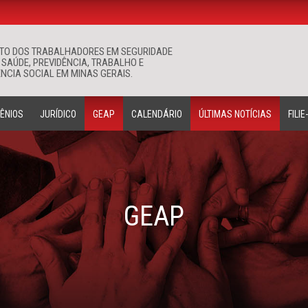
ATO DOS TRABALHADORES EM SEGURIDADE
Buscar
 SAÚDE, PREVIDÊNCIA, TRABALHO E
NCIA SOCIAL EM MINAS GERAIS.
ÊNIOS
JURÍDICO
GEAP
CALENDÁRIO
ÚLTIMAS NOTÍCIAS
FILIE
GEAP