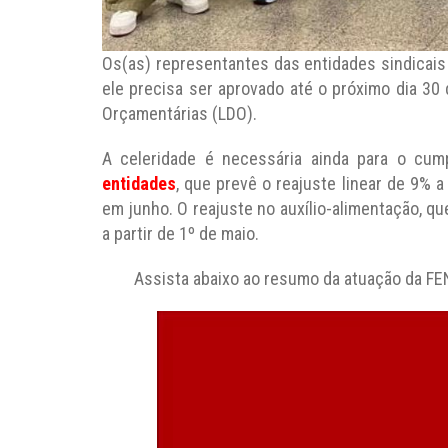
Os(as) representantes das entidades sindicais
ele precisa ser aprovado até o próximo dia 30 d
Orçamentárias (LDO).
A celeridade é necessária ainda para o cu
entidades
, que prevê o reajuste linear de 9% a 
em junho. O reajuste no auxílio-alimentação, qu
a partir de 1º de maio.
Assista abaixo ao resumo da atuação da FE