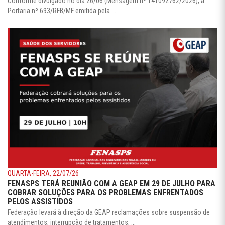
Conforme divulgado no dia 26/06 (Mensagem nº 141092762/2026), a
Portaria nº 693/RFB/MF emitida pela ...
QUARTA-FEIRA, 22/07/26
FENASPS TERÁ REUNIÃO COM A GEAP EM 29 DE JULHO PARA
COBRAR SOLUÇÕES PARA OS PROBLEMAS ENFRENTADOS
PELOS ASSISTIDOS
Federação levará à direção da GEAP reclamações sobre suspensão de
atendimentos, interrupção de tratamentos, ...