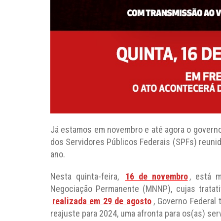
Já estamos em novembro e até agora o governo
dos Servidores Públicos Federais (SPFs) reuni
ano.
Nesta quinta-feira,
16 de novembro
, está 
Negociação Permanente (MNNP), cujas tratat
realizada em 29 de agosto
, Governo Federal 
reajuste para 2024, uma afronta para os(as) ser