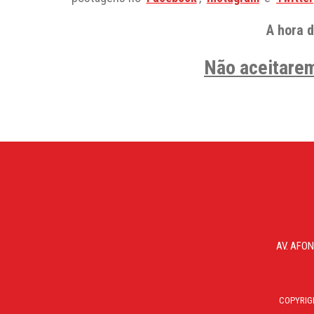
A hora d
Não aceitarem
AV. AFON
COPYRIG