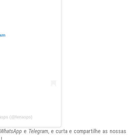
ram
asps (@fenasps)
e
WhatsApp
e
Telegram
, e curta e compartilhe as nossas
!