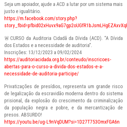
Seja um apoiador, ajude a ACD a lutar por um sistema mais
justo e igualitário.
https://m.facebook.com/story.php?
story_fbid=pfbid02xHuvx9aG7gp2oUGfR1bJsmLHgEZAxvXq
🚨CURSO da Auditoria Cidadã da Dívida (ACD). “A Dívida
dos Estados e a necessidade de auditoria”.
Inscrições: 13/12/2023 a 09/02/2024
https://auditoriacidada.org.br/conteudo/inscricoes-
abertas-para-o-curso-a-divida-dos-estados-e-a-
necessidade-de-auditoria-participe/
Privatizações de presídios, representa um grande risco
de legalização da escravidão moderna dentro do sistema
prisional, da explosão do crescimento da criminalização
da população negra e pobre, e da mercantização de
presos. ABSURDO!
https://youtu.be/ug-L9nVqDUM?si=1D27T753OmxFGA6n