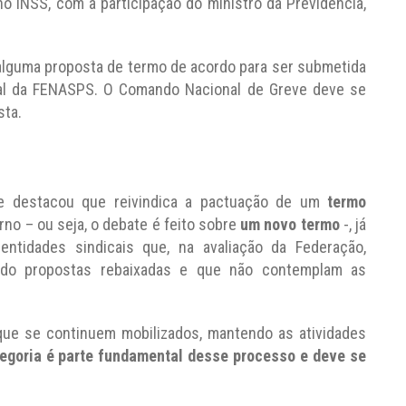
no INSS, com a participação do ministro da Previdência,
lguma proposta de termo de acordo para ser submetida
nal da FENASPS. O Comando Nacional de Greve deve se
sta.
te destacou que reivindica a pactuação de um
termo
rno – ou seja, o debate é feito sobre
um novo termo
-, já
ntidades sindicais que, na avaliação da Federação,
ndo propostas rebaixadas e que não contemplam as
que se continuem mobilizados, mantendo as atividades
egoria é parte fundamental desse processo e deve se