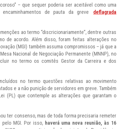
decoroso” – que sequer poderia ser aceitável como uma
os encaminhamentos de pauta da greve
deflagrada
menções ao termo “discricionariamente”, dentre outras
mo de acordo. Além disso, foram feitas alterações no
Inovação (MGI) também assuma compromissos – já que a
 à Mesa Nacional de Negociação Permanente (MNNP), no
ncluir no termo os comitês Gestor da Carreira e dos
cluídos no termo questões relativas ao movimento
ontados e a não punição de servidores em greve. Também
Lei (PL) que contemple as alterações que garantam o
rmou ter consenso, mas de toda forma precisaria remeter
e pelo MGI. Por isso,
haverá uma nova reunião, às 16