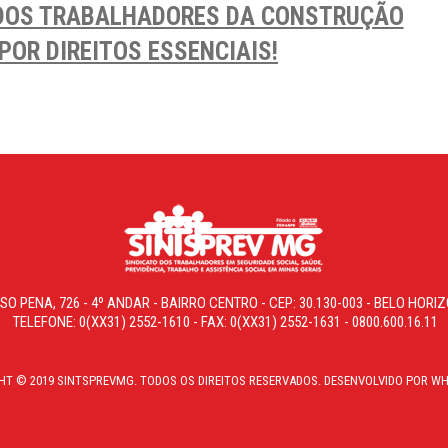
 DOS TRABALHADORES DA CONSTRUÇÃO
 POR DIREITOS ESSENCIAIS!
SO PENA, 726 - 4º ANDAR - BAIRRO CENTRO - CEP: 30.130-003 - BELO HOR
TELEFONE: 0(XX31) 2552-1610 - FAX: 0(XX31) 2552-1631 - 0800.600.16.11
HT © 2019 SINTSPREVMG. TODOS OS DIREITOS RESERVADOS. DESENVOLVIDO POR WH