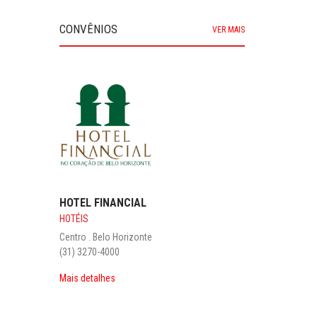
CONVÊNIOS
VER MAIS
CLIDEN ODONTOLÓGICA
CLÍNICA ODONTOLÓGICA
Centro . Belo Horizonte - CEP 30130-003‎
(31) 3207-5500 / 3207-5502 / (31) 99434-0333
WHATS
Mais detalhes