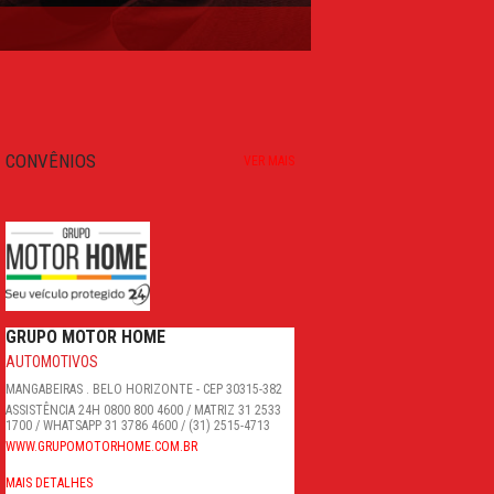
CONVÊNIOS
VER MAIS
GRUPO MOTOR HOME
AUTOMOTIVOS
MANGABEIRAS . BELO HORIZONTE - CEP 30315-382
ASSISTÊNCIA 24H 0800 800 4600 / MATRIZ 31 2533
1700 / WHATSAPP 31 3786 4600 / (31) 2515-4713
WWW.GRUPOMOTORHOME.COM.BR
MAIS DETALHES