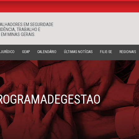
BALHADORES EM SEGURIDADE
Buscar
VIDÊNCIA, TRABALHO E
 EM MINAS GERAIS.
JURÍDICO
GEAP
CALENDÁRIO
ÚLTIMAS NOTÍCIAS
FILIE-SE
REGIONAIS
ROGRAMADEGESTAO