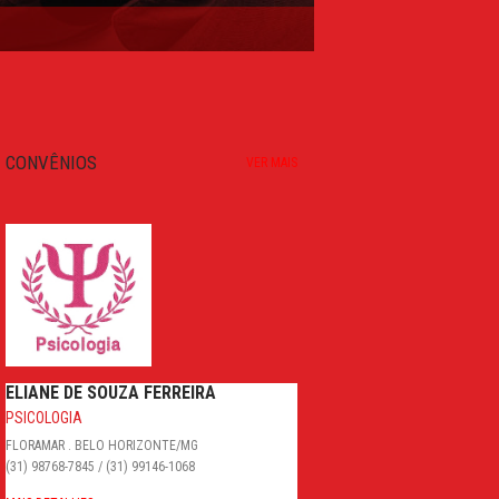
CONVÊNIOS
VER MAIS
ELIANE DE SOUZA FERREIRA
PSICOLOGIA
FLORAMAR . BELO HORIZONTE/MG
(31) 98768-7845 / (31) 99146-1068