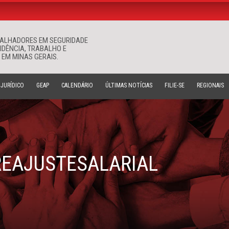
BALHADORES EM SEGURIDADE
Buscar
VIDÊNCIA, TRABALHO E
 EM MINAS GERAIS.
JURÍDICO
GEAP
CALENDÁRIO
ÚLTIMAS NOTÍCIAS
FILIE-SE
REGIONAIS
REAJUSTESALARIAL