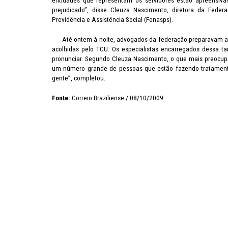
entidades que representam os servidores estão apreensiva
prejudicado”, disse Cleuza Nascimento, diretora da Feder
Previdência e Assistência Social (Fenasps).
Até ontem à noite, advogados da federação preparavam a def
acolhidas pelo TCU. Os especialistas encarregados dessa 
pronunciar. Segundo Cleuza Nascimento, o que mais preocup
um número grande de pessoas que estão fazendo tratamento 
gente”, completou.
Fonte:
Correio Braziliense / 08/10/2009