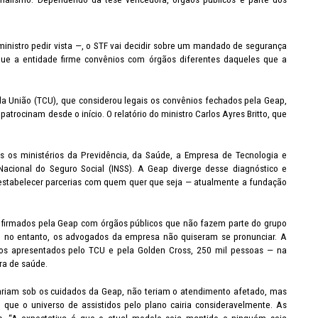
tro pedir vista —, o STF vai decidir sobre um mandado de segurança
que a entidade firme convênios com órgãos diferentes daqueles que a
União (TCU), que considerou legais os convênios fechados pela Geap,
trocinam desde o início. O relatório do ministro Carlos Ayres Britto, que
s ministérios da Previdência, da Saúde, a Empresa de Tecnologia e
 Nacional do Seguro Social (INSS). A Geap diverge desse diagnóstico e
e estabelecer parcerias com quem quer que seja — atualmente a fundação
firmados pela Geap com órgãos públicos que não fazem parte do grupo
m, no entanto, os advogados da empresa não quiseram se pronunciar. A
os apresentados pelo TCU e pela Golden Cross, 250 mil pessoas — na
ura de saúde.
iam sob os cuidados da Geap, não teriam o atendimento afetado, mas
 que o universo de assistidos pelo plano cairia consideravelmente. As