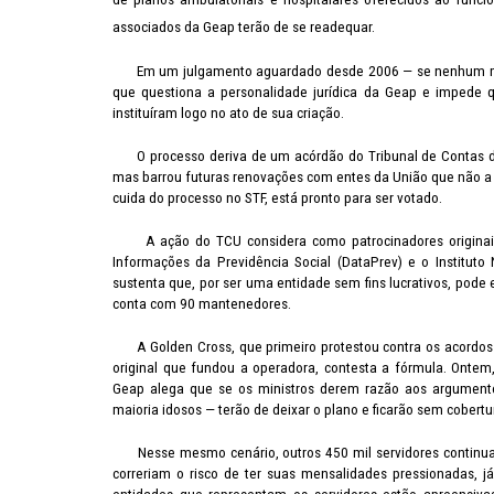
associados da Geap terão de se readequar.
Em um julgamento aguardado desde 2006 — se nenhum minis
que questiona a personalidade jurídica da Geap e impede 
instituíram logo no ato de sua criação.
O processo deriva de um acórdão do Tribunal de Contas da 
mas barrou futuras renovações com entes da União que não a pa
cuida do processo no STF, está pronto para ser votado.
A ação do TCU considera como patrocinadores originais o
Informações da Previdência Social (DataPrev) e o Instituto
sustenta que, por ser uma entidade sem fins lucrativos, pod
conta com 90 mantenedores.
A Golden Cross, que primeiro protestou contra os acordos 
original que fundou a operadora, contesta a fórmula. Onte
Geap alega que se os ministros derem razão aos argument
maioria idosos — terão de deixar o plano e ficarão sem cobert
Nesse mesmo cenário, outros 450 mil servidores continuar
correriam o risco de ter suas mensalidades pressionadas, já