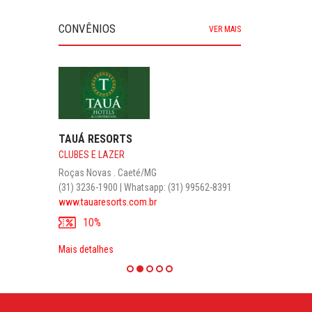
CONVÊNIOS
VER MAIS
TAUÁ RESORTS
CLUBES E LAZER
Roças Novas . Caeté/MG
(31) 3236-1900 | Whatsapp: (31) 99562-8391
www.tauaresorts.com.br
10%
Mais detalhes