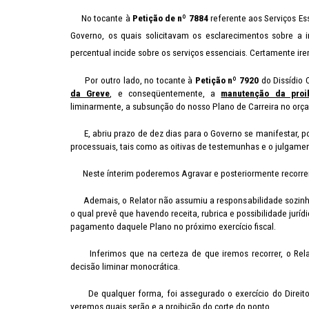
No tocante à
Petição de nº 7884
referente aos Serviços Es
Governo, os quais solicitavam os esclarecimentos sobre a 
percentual incide sobre os serviços essenciais. Certamente ire
Por outro lado, no tocante à
Petição nº 7920
do Dissídio 
da Greve
, e conseqüentemente, a
manutenção da proi
liminarmente, a subsunção do nosso Plano de Carreira no orç
E, abriu prazo de dez dias para o Governo se manifestar, po
processuais, tais como as oitivas de testemunhas e o julgame
Neste ínterim poderemos Agravar e posteriormente recorrer
Ademais, o Relator não assumiu a responsabilidade sozinho d
o qual prevê que havendo receita, rubrica e possibilidade juríd
pagamento daquele Plano no próximo exercício fiscal.
Inferimos que na certeza de que iremos recorrer, o Relat
decisão liminar monocrática.
De qualquer forma, foi assegurado o exercício do Direito d
veremos quais serão e a proibição do corte do ponto.