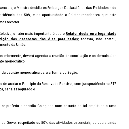
senciais, o Ministro decidiu os Embargos Declaratórios das Entidades e do
incidência dos 50%, e na oportunidade o Relator reconheceu que este
mos recorrer.
Coletivo, o fator mais importante é que o
Relator declarou a legalidade
bição dos descontos dos dias paralisados
; todavia, não acatou,
amento da União.
steriormente, deverá agendar a reunião de conciliação e os demais atos
nto monocrático.
 da decisão monocrática para a Turma ou Seção.
e acatar o Princípio da Reservado Possível, com jurisprudência no STF
ica, seria assegurado o
or preferiu a decisão Colegiada num assunto de tal amplitude a uma
e Greve, respeitado os 50% das atividades essenciais, as quais ainda