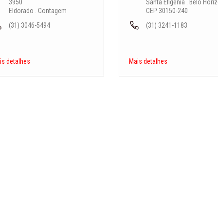
3950
Santa Efigênia . Belo Horiz
Eldorado . Contagem
CEP 30150-240
(31) 3046-5494
(31) 3241-1183
is detalhes
Mais detalhes