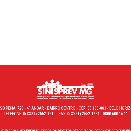
SO PENA, 726 - 4º ANDAR - BAIRRO CENTRO - CEP: 30.130-003 - BELO HOR
TELEFONE: 0(XX31) 2552-1610 - FAX: 0(XX31) 2552-1631 - 0800.600.16.11
HT © 2019 SINTSPREVMG. TODOS OS DIREITOS RESERVADOS. DESENVOLVIDO POR WH