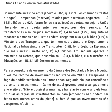
últimos 10 anos, em valores atualizados.
Do montante investido entre janeiro e julho, que inclui os chamados “restos
a pagar” – empenhos (reservas) rolados para exercícios seguintes –, R$
14,5 bilhões, ou 62% foram feitos via aplicações diretas, ou seja, a União
liberando verba diretamente aos executores dos serviços. As
transferências a municípios somaram R$ 4,4 bilhões (19%), enquanto os
repasses a estados e ao Distrito Federal chegaram a R$ 4,3 bilhões (18%).O
Ministério dos Transportes, que tem em sua estrutura o Departamento
Nacional de Infraestrutura de Transportes (Dnit), foi o órgão da Esplanada
que mais investiu neste ano, R$ 6,1 bilhões. Em seguida aparece o
Ministério da Defesa, que desembolsou R$ 3,6 bilhões, e o Ministério da
Educação, com R$ 3,1 bilhões em investimentos.
Para a consultora de orçamento da Câmara dos Deputados Márcia Mourão,
o volume recorde de investimentos registrado em 2010 é excepcional e
foge do padrão verificado nos últimos anos. Segundo ela, por coincidência
ou sorte, o investimento máximo do atual governo será alcançado neste
ano eleitoral. “Não é possível afirmar
que há relação com o ano eleitoral,
no qual as regras de investimentos mudam [empenhos não podem ser
feitos três meses antes do pleito]. O fato é que os investimentos são
excepcionais”, afirma.