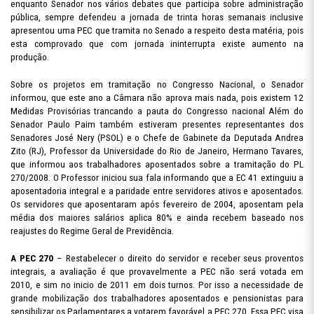
enquanto Senador nos vários debates que participa sobre administração
pública, sempre defendeu a jornada de trinta horas semanais inclusive
apresentou uma PEC que tramita no Senado a respeito desta matéria, pois
esta comprovado que com jornada ininterrupta existe aumento na
produção.
Sobre os projetos em tramitação no Congresso Nacional, o Senador
informou, que este ano a Câmara não aprova mais nada, pois existem 12
Medidas Provisórias trancando a pauta do Congresso nacional Além do
Senador Paulo Paim também estiveram presentes representantes dos
Senadores José Nery (PSOL) e o Chefe de Gabinete da Deputada Andrea
Zito (RJ), Professor da Universidade do Rio de Janeiro, Hermano Tavares,
que informou aos trabalhadores aposentados sobre a tramitação do PL
270/2008. O Professor iniciou sua fala informando que a EC 41 extinguiu a
aposentadoria integral e a paridade entre servidores ativos e aposentados.
Os servidores que aposentaram após fevereiro de 2004, aposentam pela
média dos maiores salários aplica 80% e ainda recebem baseado nos
reajustes do Regime Geral de Previdência.
A PEC 270
– Restabelecer o direito do servidor e receber seus proventos
integrais, a avaliação é que provavelmente a PEC não será votada em
2010, e sim no inicio de 2011 em dois turnos. Por isso a necessidade de
grande mobilização dos trabalhadores aposentados e pensionistas para
sensibilizar os Parlamentares a votarem favorável a PEC 270. Essa PEC visa