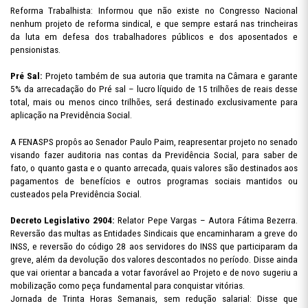
Reforma Trabalhista: Informou que não existe no Congresso Nacional
nenhum projeto de reforma sindical, e que sempre estará nas trincheiras
da luta em defesa dos trabalhadores públicos e dos aposentados e
pensionistas.
Pré Sal:
Projeto também de sua autoria que tramita na Câmara e garante
5% da arrecadação do Pré sal – lucro líquido de 15 trilhões de reais desse
total, mais ou menos cinco trilhões, será destinado exclusivamente para
aplicação na Previdência Social.
A FENASPS propôs ao Senador Paulo Paim, reapresentar projeto no senado
visando fazer auditoria nas contas da Previdência Social, para saber de
fato, o quanto gasta e o quanto arrecada, quais valores são destinados aos
pagamentos de benefícios e outros programas sociais mantidos ou
custeados pela Previdência Social.
Decreto Legislativo 2904:
Relator Pepe Vargas – Autora Fátima Bezerra.
Reversão das multas as Entidades Sindicais que encaminharam a greve do
INSS, e reversão do código 28 aos servidores do INSS que participaram da
greve, além da devolução dos valores descontados no período. Disse ainda
que vai orientar a bancada a votar favorável ao Projeto e de novo sugeriu a
mobilização como peça fundamental para conquistar vitórias.
Jornada de Trinta Horas Semanais, sem redução salarial: Disse que