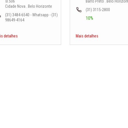
sl.506
Barro Preto . Belo Horizon
Cidade Nova . Belo Horizonte
(31) 3115-2800
(31) 3484-6540 - Whatsapp - (31)
10%
98649-4164
is detalhes
Mais detalhes
P 30315-382
atriz 31