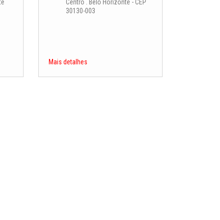
te
Centro . Belo Horizonte - CEP
30130-003
Mais detalhes