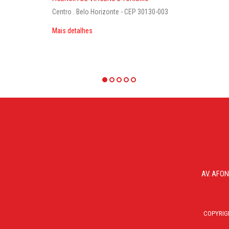
2533 1700 / WhatsApp 31 3786 460
ntro . Belo Horizonte - CEP 30130-003
2515-4713
www.grupomotorhome.com.br
is detalhes
Mais detalhes
AV. AFON
COPYRIG