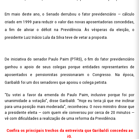
Em maio deste ano, o Senado derrubou o fator previdenciário — cálculo
criado em 1999 para reduzir o valor das novas aposentadorias concedidas,
a fim de aliviar o déficit na Previdência. Às vésperas da eleição, o
presidente Luiz Inácio Lula da Silva teve de vetar a proposta.
De iniciativa do senador Paulo Paim (PT-RS), o fim do fator previdenciário
ganhou o apoio de seus colegas porque entidades representantes de
aposentados e pensionistas pressionaram o Congresso. Na época,
Garibaldi foi um dos senadores que apoiou o colega petista.
“Eu votei a favor da emenda do Paulo Paim, inclusive porque foi por
unanimidade a votação”, disse Garibaldi. “Hoje eu teria já que me inclinar
para uma posição mais moderada”, reconheceu. O novo ministro disse que
a presidente eleita — com quem ele conversou por cerca de 20 minutos —
vê com dificuldades a realização de uma reforma da Previdência.
Confira os principais trechos da entrevista que Garibaldi concedeu ao
iG.