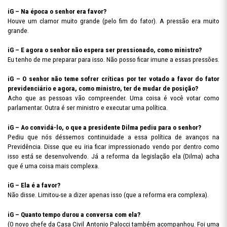
iG – Na época o senhor era favor?
Houve um clamor muito grande (pelo fim do fator). A pressão era muito
grande.
iG – E agora o senhor não espera ser pressionado, como ministro?
Eu tenho de me preparar para isso. Não posso ficar imune a essas pressões.
iG – O senhor não teme sofrer críticas por ter votado a favor do fator
previdenciário e agora, como ministro, ter de mudar de posição?
Acho que as pessoas vão compreender. Uma coisa é você votar como
parlamentar. Outra é ser ministro e executar uma política.
iG – Ao convidá-lo, o que a presidente Dilma pediu para o senhor?
Pediu que nós déssemos continuidade a essa política de avanços na
Previdência. Disse que eu iria ficar impressionado vendo por dentro como
isso está se desenvolvendo. Já a reforma da legislação ela (Dilma) acha
que é uma coisa mais complexa.
iG – Ela é a favor?
Não disse. Limitou-se a dizer apenas isso (que a reforma era complexa).
iG – Quanto tempo durou a conversa com ela?
(O novo chefe da Casa Civil Antonio Palocci também acompanhou. Foi uma