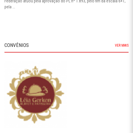
Federação atuou pela aprovação do PL nº 1.893, pelo fim da escala 6×1,
pela ...
CONVÊNIOS
VER MAIS