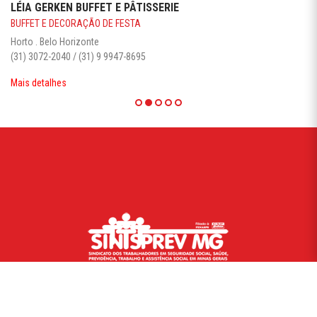
LÉIA GERKEN BUFFET E PÂTISSERIE
BUFFET E DECORAÇÃO DE FESTA
Horto . Belo Horizonte
(31) 3072-2040 / (31) 9 9947-8695
Mais detalhes
AV. AFONSO PENA, 726 - 4º ANDAR - BAIRRO CENTRO -
CEP: 30.130-003 - BELO HORIZONTE/MG
TELEFONE: 0(XX31) 2552-1610 - FAX: 0(XX31) 2552-