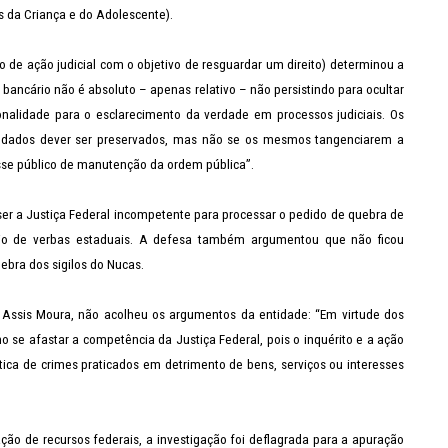
s da Criança e do Adolescente).
 de ação judicial com o objetivo de resguardar um direito) determinou a
 bancário não é absoluto – apenas relativo – não persistindo para ocultar
nalidade para o esclarecimento da verdade em processos judiciais. Os
 os dados dever ser preservados, mas não se os mesmos tangenciarem a
sse público de manutenção da ordem pública”.
ser a Justiça Federal incompetente para processar o pedido de quebra de
vio de verbas estaduais. A defesa também argumentou que não ficou
uebra dos sigilos do Nucas.
e Assis Moura, não acolheu os argumentos da entidade: “Em virtude dos
 se afastar a competência da Justiça Federal, pois o inquérito e a ação
ática de crimes praticados em detrimento de bens, serviços ou interesses
ção de recursos federais, a investigação foi deflagrada para a apuração