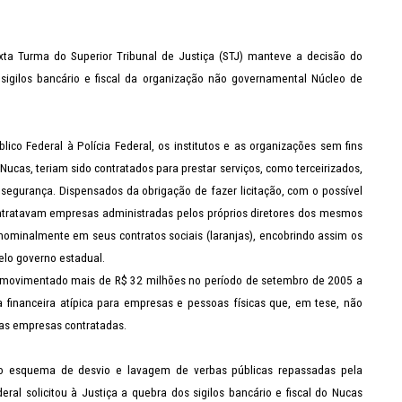
ta Turma do Superior Tribunal de Justiça (STJ) manteve a decisão do
 sigilos bancário e fiscal da organização não governamental Núcleo de
lico Federal à Polícia Federal, os institutos e as organizações sem fins
ucas, teriam sido contratados para prestar serviços, como terceirizados,
segurança. Dispensados da obrigação de fazer licitação, com o possível
ontratavam empresas administradas pelos próprios diretores dos mesmos
 nominalmente em seus contratos sociais (laranjas), encobrindo assim os
elo governo estadual.
 movimentado mais de R$ 32 milhões no período de setembro de 2005 a
ia financeira atípica para empresas e pessoas físicas que, em tese, não
 as empresas contratadas.
ado esquema de desvio e lavagem de verbas públicas repassadas pela
deral solicitou à Justiça a quebra dos sigilos bancário e fiscal do Nucas