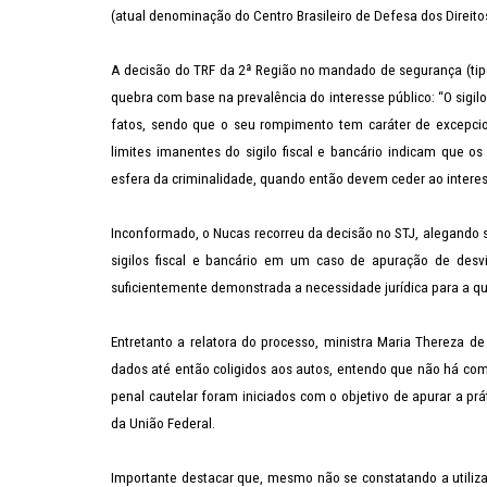
(atual denominação do Centro Brasileiro de Defesa dos Direito
A decisão do TRF da 2ª Região no mandado de segurança (tipo
quebra com base na prevalência do interesse público: “O sigilo
fatos, sendo que o seu rompimento tem caráter de excepcio
limites imanentes do sigilo fiscal e bancário indicam que
esfera da criminalidade, quando então devem ceder ao intere
Inconformado, o Nucas recorreu da decisão no STJ, alegando 
sigilos fiscal e bancário em um caso de apuração de des
suficientemente demonstrada a necessidade
jurídica para a q
Entretanto a relatora do processo, ministra Maria Thereza d
dados até então coligidos aos autos, entendo que não há como
penal cautelar foram iniciados com o objetivo de apurar a pr
da União Federal.
Importante destacar que, mesmo não se constatando a utiliza