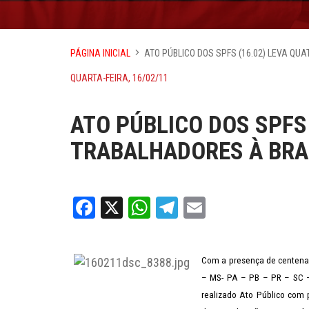
PÁGINA INICIAL
ATO PÚBLICO DOS SPFS (16.02) LEVA Q
QUARTA-FEIRA, 16/02/11
ATO PÚBLICO DOS SPFS
TRABALHADORES À BRA
Facebook
X
WhatsApp
Telegram
Email
Com a presença de centenas
– MS- PA – PB – PR – SC – 
realizado Ato Público com 