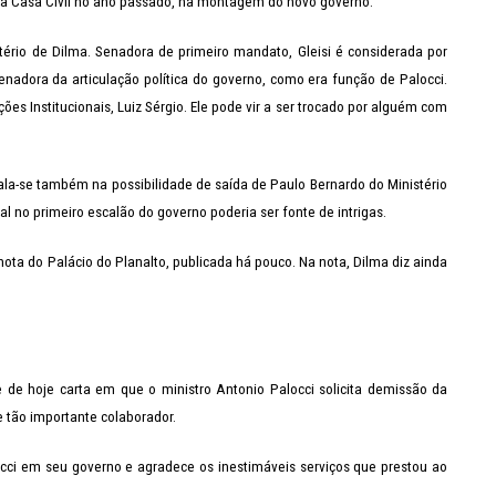
 a Casa Civil no ano passado, na montagem do novo governo.
ério de Dilma. Senadora de primeiro mandato, Gleisi é considerada por
adora da articulação política do governo, como era função de Palocci.
es Institucionais, Luiz Sérgio. Ele pode vir a ser trocado por alguém com
Fala-se também na possibilidade de saída de Paulo Bernardo do Ministério
no primeiro escalão do governo poderia ser fonte de intrigas.
ota do Palácio do Planalto, publicada há pouco. Na nota, Dilma diz ainda
 de hoje carta em que o ministro Antonio Palocci solicita demissão da
e tão importante colaborador.
occi em seu governo e agradece os inestimáveis serviços que prestou ao