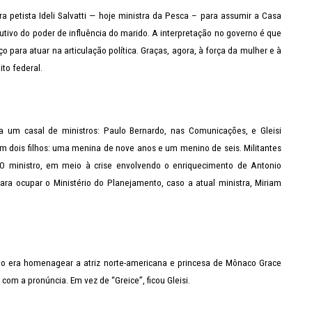
ra petista Ideli Salvatti — hoje ministra da Pesca – para assumir a Casa
cutivo do poder de influência do marido. A interpretação no governo é que
 para atuar na articulação política. Graças, agora, à força da mulher e à
to federal.
a um casal de ministros: Paulo Bernardo, nas Comunicações, e Gleisi
êm dois filhos: uma menina de nove anos e um menino de seis. Militantes
 O ministro, em meio à crise envolvendo o enriquecimento de Antonio
para ocupar o Ministério do Planejamento, caso a atual ministra, Miriam
vo era homenagear a atriz norte-americana e princesa de Mônaco Grace
 com a pronúncia. Em vez de “Greice”, ficou Gleisi.