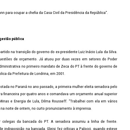
n para ocupar a chefia da Casa Civil da Presidência da República".
gestão pública
rtido na transição do governo do ex-presidente Luiz Inácio Lula da Silva.
uestões de orçamento. Já atuou por duas vezes em setores do Poder
Administrativa no primeiro mandato de Zeca do PT à frente do governo de
lica da Prefeitura de Londrina, em 2001.
s votada no Paraná no ano passado, a primeira mulher eleita senadora pelo
etora financeira por quatro anos e comandava um orçamento anual superior
Minas e Energia de Lula, Dilma Rousseff. “Trabalhei com ela em vários
sse na noite de ontem, no curto pronunciamento à imprensa.
r colegas da bancada do PT. A senadora assumiu a linha de frente.
de indisposição na bancada. Gleisi fez críticas a Palocci, quando esteve