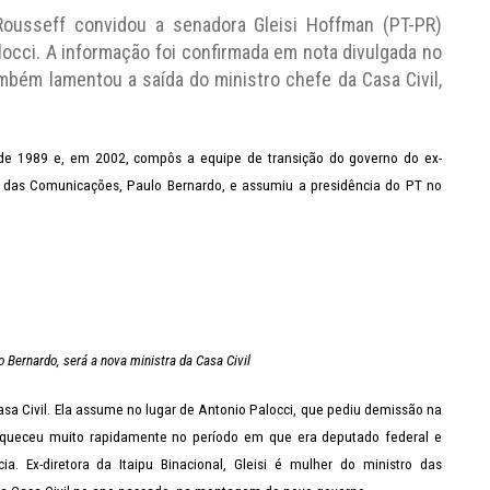
Rousseff convidou a senadora Gleisi Hoffman (PT-PR)
alocci. A informação foi confirmada em nota divulgada no
também lamentou a saída do ministro chefe da Casa Civil,
esde 1989 e, em 2002, compôs a equipe de transição do governo do ex-
tro das Comunicações, Paulo Bernardo, e assumiu a presidência do PT no
Bernardo, será a nova ministra da Casa Civil
asa Civil. Ela assume no lugar de Antonio Palocci, que pediu demissão na
riqueceu muito rapidamente no período em que era deputado federal e
 Ex-diretora da Itaipu Binacional, Gleisi é mulher do ministro das