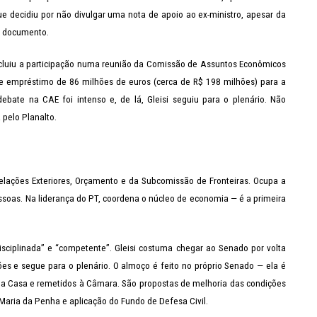
ue decidiu por não divulgar uma nota de apoio ao ex-ministro, apesar da
 o documento.
 incluiu a participação numa reunião da Comissão de Assuntos Econômicos
o de empréstimo de 86 milhões de euros (cerca de R$ 198 milhões) para a
ebate na CAE foi intenso e, de lá, Gleisi seguiu para o plenário. Não
 pelo Planalto.
 Relações Exteriores, Orçamento e da Subcomissão de Fronteiras. Ocupa a
ssoas. Na liderança do PT, coordena o núcleo de economia — é a primeira
ciplinada” e “competente”. Gleisi costuma chegar ao Senado por volta
ões e segue para o plenário. O almoço é feito no próprio Senado — ela é
ela Casa e remetidos à Câmara. São propostas de melhoria das condições
aria da Penha e aplicação do Fundo de Defesa Civil.