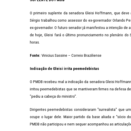
O primeiro suplente da senadora Gleisi Hoffmann, que deve
Sérgio trabalhou como assessor do ex-governador Orlando Pe
ex-governador. O futuro senador já manifestou a intenção de a
de hoje, Gleisi fará o último pronunciamento no plenário do
horas.
Fonte:
Vinicius Sassine – Correio Braziliense
Indicação de Gleisi irrita peemedebistas
O PMDB recebeu mal a indicação da senadora Gleisi Hoffmann 
irritou peemedebistas que se mantiveram firmes na defesa de 
"pediu a cabeça do ministro".
Dirigentes peemedebistas consideraram "surrealista" que uma
ocupe o lugar dele. Maior partido da base aliada e "sócio d
PMDB não participou e nem sequer acompanhou as articulaçõe