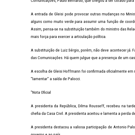
Comunicações, Paulo Bernardo, que chegou a ser cotado para
A entrada de Gleisi pode provocar outras mudanças no Minist
alguns como muito verde para assumir uma função de coorden
Assim, pensa-se na substituição também do ministro das Relaçõ
mais força para exercer a articulação política.
A substituição de Luiz Sérgio, porém, não deve acontecer já. 
das Comunicações. Há quem julgue que a presença de um casal 
A escolha de Gleisi Hoffmann foi confirmada oficialmente em n
"lamentar" a saída de Palocci.
"Nota Oficial
A presidenta da República, Dilma Rousseff, recebeu na tarde
chefia da Casa Civil. A presidenta aceitou e lamenta a perda d
A presidenta destacou a valiosa participação de Antonio Pal
governo e ao país.