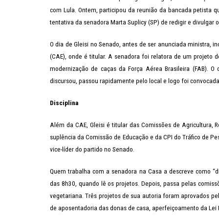
com Lula. Ontem, participou da reunião da bancada petista q
tentativa da senadora Marta Suplicy (SP) de redigir e divulgar
O dia de Gleisi no Senado, antes de ser anunciada ministra,
(CAE), onde é titular. A senadora foi relatora de um projet
modernização de caças da Força Aérea Brasileira (FAB). O d
discursou, passou rapidamente pelo local e logo foi convocada
Disciplina
Além da CAE, Gleisi é titular das Comissões de Agricultura,
suplência da Comissão de Educação e da CPI do Tráfico de Pe
vice-líder do partido no Senado.
Quem trabalha com a senadora na Casa a descreve como “dis
das 8h30, quando lê os projetos. Depois, passa pelas comiss
vegetariana. Três projetos de sua autoria foram aprovados p
de aposentadoria das donas de casa, aperfeiçoamento da Lei M