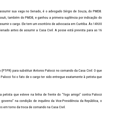
 assumir sua vaga no Senado, é o advogado Sérgio de Souza, do PMDB.
ssuti, também do PMDB, e ganhou a primeira suplência por indicação do
ssumir o cargo. Ele tem um escritório de advocacia em Curitiba. Às 14h30
 Senado antes de assumir a Casa Civil. A posse está prevista para as 16
(PT-PR) para substituir Antonio Palocci no comando da Casa Civil. O que
Palocci foi o fato de o cargo ter sido entregue exatamente à petista que
 petista que esteve na linha de frente do "fogo amigo" contra Palocci
o governo" na condição de inquilino da Vice-Presidência da República, o
s em torno da troca de comando na Casa Civil.