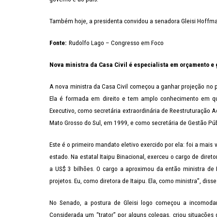
Também hoje, a presidenta convidou a senadora Gleisi Hoffman
Fonte:
Rudolfo Lago – Congresso em Foco
Nova ministra da Casa Civil é especialista em orçamento e 
A nova ministra da Casa Civil começou a ganhar projeção no pa
Ela é formada em direito e tem amplo conhecimento em q
Executivo, como secretária extraordinária de Reestruturação 
Mato Grosso do Sul, em 1999, e como secretária de Gestão Púb
Este é o primeiro mandato eletivo exercido por ela: foi a mai
estado. Na estatal Itaipu Binacional, exerceu o cargo de dir
a US$ 3 bilhões. O cargo a aproximou da então ministra de 
projetos. Eu, como diretora de Itaipu. Ela, como ministra”, di
No Senado, a postura de Gleisi logo começou a incomoda
Considerada um “trator” por alguns colegas, criou situações 