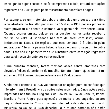
investigando alguns casos e, se for comprovado o dolo, entrará com ações
regressivas na Justiça para pedir ressarcimento dos valores pagos.
Por exemplo: se um motorista bebeu e atropelou uma pessoa e a vítima
ficou afastada do trabalho por mais de 15 dias, o INSS poderá processar
quem provocou o acidente e cobrar o valor gasto pela Previdência Social.
"Quando ocorrer um ato doloso, se for possível, vamos tentar receber o
recurso de volta. A sociedade não tem de arcar com isso", afirmou
Stefanutto ao Estado. Ele explicou que essa conduta já é adotada pelas
seguradoras. "Se uma pessoa bebeu e bateu o carro, o seguro não cobre
nada." Essa não é a primeira vez que o instituto entra com ação regressiva
para exigir ressarcimento aos cofres públicos.
Numa primeira ofensiva, foram movidas ações contra empresas com
elevados índices de acidente de trabalho. No total, foram ajuizadas 1,3 mil
ações, e o INSS conseguiu procedência em 95% dos casos.
Ainda nesta semana, o INSS vai direcionar as ações para os cartórios que
não informam à Previdência os óbitos neles registrados. Cinco ações serão
impetradas nos tribunais regionais de São Paulo, Rio de Janeiro, Recife,
Brasília e Porto Alegre para aplicação de multa e cobrança dos valores
pagos indevidamente. Com cruzamento de dados de sistemas como o do
Ministério da Saúde, o INSS descobriu que muitos cartórios não estão