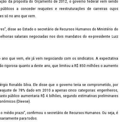
ração da proposta do Orçamento de 2012, o governo federal vem sendo
 públicos a conceder reajustes e reestruturações de carreiras cujos
es só no ano que vem.
ores", disse ao Estado o secretário de Recursos Humanos do Ministério do
lhorias salariais negociadas nos dois mandatos do ex-presidente Luiz
o ano que vem, ele já vem negociando com os sindicatos. A expectativa
tão rigorosa quanto a deste ano, que limitou a R$ 850 milhões o aumento
érgio Ronaldo Silva. Ele disse que o governo teria se comprometido, por
 reajuste de 78% dado em 2010 a apenas cinco categorias: engenheiros,
 gasto público aumentaria R$ 4 bilhões, segundo estimativas preliminares
conômicos (Dieese).
 médio prazo", confirmou o secretário de Recursos Humanos. Ou seja, é
ssariamente para todos.