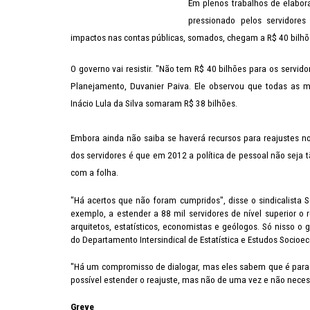
Em plenos trabalhos de elabo
pressionado pelos servidores
impactos nas contas públicas, somados, chegam a R$ 40 bilhõ
O governo vai resistir. "Não tem R$ 40 bilhões para os servid
Planejamento, Duvanier Paiva. Ele observou que todas as me
Inácio Lula da Silva somaram R$ 38 bilhões.
Embora ainda não saiba se haverá recursos para reajustes n
dos servidores é que em 2012 a política de pessoal não seja 
com a folha.
"Há acertos que não foram cumpridos", disse o sindicalista S
exemplo, a estender a 88 mil servidores de nível superior o
arquitetos, estatísticos, economistas e geólogos. Só nisso o
do Departamento Intersindical de Estatística e Estudos Socioe
"Há um compromisso de dialogar, mas eles sabem que é para o
possível estender o reajuste, mas não de uma vez e não nece
Greve