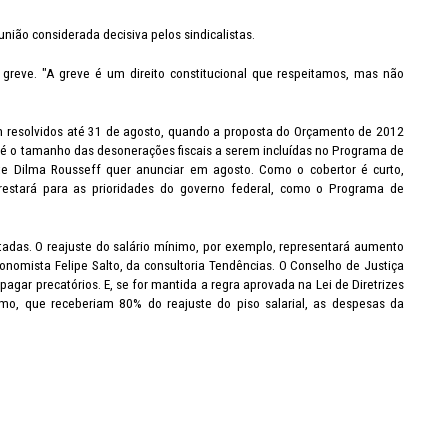
ião considerada decisiva pelos sindicalistas.
 greve. "A greve é um direito constitucional que respeitamos, mas não
 resolvidos até 31 de agosto, quando a proposta do Orçamento de 2012
é o tamanho das desonerações fiscais a serem incluídas no Programa de
te Dilma Rousseff quer anunciar em agosto. Como o cobertor é curto,
restará para as prioridades do governo federal, como o Programa de
tadas. O reajuste do salário mínimo, por exemplo, representará aumento
onomista Felipe Salto, da consultoria Tendências. O Conselho de Justiça
agar precatórios. E, se for mantida a regra aprovada na Lei de Diretrizes
mo, que receberiam 80% do reajuste do piso salarial, as despesas da