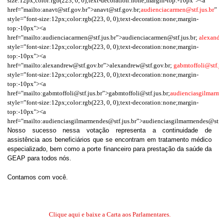
size:12px;color:rgb(223, 0, 0);text-decoration:none;margin-top:-10px"><a
href="mailto:anavt@stf.gov.br”>anavt@stf.gov.br;
audienciacarmen@stf.jus.br
”
style=”font-size:12px;color:rgb(223, 0, 0);text-decoration:none;margin-
top:-10px"><a
href="mailto:audienciacarmen@stf.jus.br”>audienciacarmen@stf.jus.br;
alexan
style=”font-size:12px;color:rgb(223, 0, 0);text-decoration:none;margin-
top:-10px"><a
href="mailto:alexandrew@stf.gov.br”>alexandrew@stf.gov.br;
gabmtoffoli@stf.
style=”font-size:12px;color:rgb(223, 0, 0);text-decoration:none;margin-
top:-10px"><a
href="mailto:gabmtoffoli@stf.jus.br”>gabmtoffoli@stf.jus.br;
audienciasgilmarm
style=”font-size:12px;color:rgb(223, 0, 0);text-decoration:none;margin-
top:-10px"><a
href="mailto:audienciasgilmarmendes@stf.jus.br”>audienciasgilmarmendes@stf
Nosso sucesso nessa votação representa a continuidade de
assistência aos beneficiários que se encontram em tratamento médico
especializado, bem como a porte financeiro para prestação da saúde da
GEAP para todos nós.
Contamos com você.
Clique aqui e baixe a Carta aos Parlamentares.