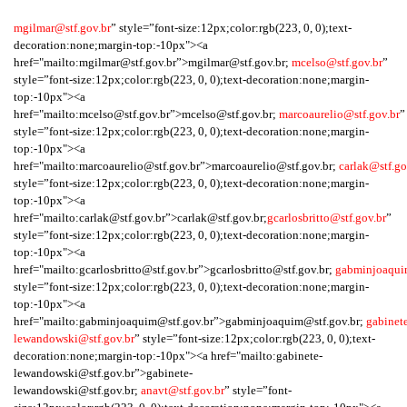
mgilmar@stf.gov.br
” style=”font-size:12px;color:rgb(223, 0, 0);text-
decoration:none;margin-top:-10px"><a
href="mailto:mgilmar@stf.gov.br”>mgilmar@stf.gov.br;
mcelso@stf.gov.br
”
style=”font-size:12px;color:rgb(223, 0, 0);text-decoration:none;margin-
top:-10px"><a
href="mailto:mcelso@stf.gov.br”>mcelso@stf.gov.br;
marcoaurelio@stf.gov.br
”
style=”font-size:12px;color:rgb(223, 0, 0);text-decoration:none;margin-
top:-10px"><a
href="mailto:marcoaurelio@stf.gov.br”>marcoaurelio@stf.gov.br;
carlak@stf.go
style=”font-size:12px;color:rgb(223, 0, 0);text-decoration:none;margin-
top:-10px"><a
href="mailto:carlak@stf.gov.br”>carlak@stf.gov.br;
gcarlosbritto@stf.gov.br
”
style=”font-size:12px;color:rgb(223, 0, 0);text-decoration:none;margin-
top:-10px"><a
href="mailto:gcarlosbritto@stf.gov.br”>gcarlosbritto@stf.gov.br;
gabminjoaqui
style=”font-size:12px;color:rgb(223, 0, 0);text-decoration:none;margin-
top:-10px"><a
href="mailto:gabminjoaquim@stf.gov.br”>gabminjoaquim@stf.gov.br;
gabinet
lewandowski@stf.gov.br
” style=”font-size:12px;color:rgb(223, 0, 0);text-
decoration:none;margin-top:-10px"><a href="mailto:gabinete-
lewandowski@stf.gov.br”>gabinete-
lewandowski@stf.gov.br;
anavt@stf.gov.br
” style=”font-