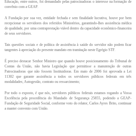
Educação, entre outros, foi demandado pelas patrocinadoras o interesse na formação de
convênio com a GEAP.
A Fundação por sua vez, entidade fechada e sem finalidade lucrativa, houve por bem
recepcionar os servidores dos referidos Ministérios, garantindo-lhes assistência médica
de qualidade, por uma contraprestação viável dentro da capacidade econômico-financeira
de seus servidores.
Tais questões sociais e de política de assistência à saúde do servidor não podem ficar
tangentes à apreciação do presente mandato em tramitação neste Egrégio STF.
É preciso destacar Senhor Ministro que quando houve posicionamento do Tribunal de
Contas da União, não havia Legislação que permitisse a manutenção de outras
Patrocinadoras que não fossem Instituidoras. Em maio de 2006 foi aprovada a Lei
11302 que garante assistência a todos os servidores públicos federais em três
modalidades; Autogestão, contrato ou ressarcimento;
Por todo o exposto, é que nós, servidores públicos federais estamos rogando a Vossa
Excelência pela procedência do Mandado de Segurança 25855, podendo a GEAP-
Fundação de Seguridade Social, conforme voto do relator, Carlos Ayres Brito, continuar
a manter convenio com União.