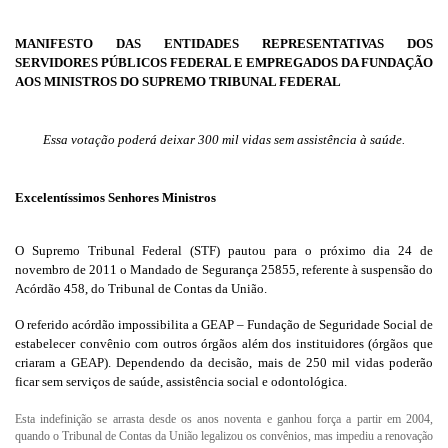
MANIFESTO DAS ENTIDADES REPRESENTATIVAS DOS
SERVIDORES PÚBLICOS FEDERAL E EMPREGADOS DA FUNDAÇÃO
AOS MINISTROS DO SUPREMO TRIBUNAL FEDERAL
Essa votação poderá deixar 300 mil vidas sem assistência à saúde.
Excelentíssimos Senhores Ministros
O Supremo Tribunal Federal (STF) pautou para o próximo dia 24 de
novembro de 2011 o Mandado de Segurança 25855, referente à suspensão do
Acórdão 458, do Tribunal de Contas da União.
O referido acórdão impossibilita a GEAP – Fundação de Seguridade Social de
estabelecer convênio com outros órgãos além dos instituidores (órgãos que
criaram a GEAP). Dependendo da decisão, mais de 250 mil vidas poderão
ficar sem serviços de saúde, assistência social e odontológica.
Esta indefinição se arrasta desde os anos noventa e ganhou força a partir em 2004,
quando o Tribunal de Contas da União legalizou os convênios, mas impediu a renovação