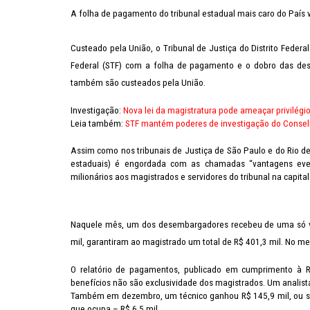
A folha de pagamento do tribunal estadual mais caro do País va
Custeado pela União, o Tribunal de Justiça do Distrito Federal
Federal (STF) com a folha de pagamento e o dobro das desp
também são custeados pela União.
Investigação:
Nova lei da magistratura pode ameaçar privilégio
Leia também:
STF mantém poderes de investigação do Conselh
Assim como nos tribunais de Justiça de São Paulo e do Rio de 
estaduais) é engordada com as chamadas “vantagens even
milionários aos magistrados e servidores do tribunal na capital
Naquele mês, um dos desembargadores recebeu de uma só vez
mil, garantiram ao magistrado um total de R$ 401,3 mil. No m
O relatório de pagamentos, publicado em cumprimento à R
benefícios não são exclusividade dos magistrados. Um analista 
Também em dezembro, um técnico ganhou R$ 145,9 mil, ou se
que ocupa – R$ 6,5 mil.