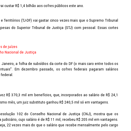
i custar R$ 1,4 bilhão aos cofres públicos este ano.
 e Territórios (TJ-DF) vai gastar cinco vezes mais que o Supremo Tribunal
esas do Superior Tribunal de Justiça (STJ) com pessoal. Essas cortes
s de juízes
o Nacional de Justiça
Janeiro, a folha de subsídios da corte do DF (o mais caro entre todos os
tuais”. Em dezembro passado, os cofres federais pagaram salários
 federal.
 R$ 370,3 mil em benefícios, que, incorporados ao salário de R$ 24,1
esmo mês, um juiz substituto ganhou R$ 240,5 mil só em vantagens.
esolução 102 do Conselho Nacional de Justiça (CNJ), mostra que os
judiciário, cujo salário é de R$ 11 mil, recebeu R$ 205 mil em vantagens.
ja, 22 vezes mais do que o salário que recebe mensalmente pelo cargo