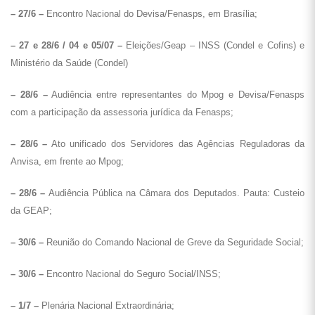
– 27/6 –
Encontro Nacional do Devisa/Fenasps, em Brasília;
– 27 e 28/6 / 04 e 05/07 –
Eleições/Geap – INSS (Condel e Cofins) e
Ministério da Saúde (Condel)
– 28/6 –
Audiência entre representantes do Mpog e Devisa/Fenasps
com a participação da assessoria jurídica da Fenasps;
– 28/6 –
Ato unificado dos Servidores das Agências Reguladoras da
Anvisa, em frente ao Mpog;
– 28/6 –
Audiência Pública na Câmara dos Deputados. Pauta: Custeio
da GEAP;
– 30/6 –
Reunião do Comando Nacional de Greve da Seguridade Social;
– 30/6 –
Encontro Nacional do Seguro Social/INSS;
– 1/7 –
Plenária Nacional Extraordinária;