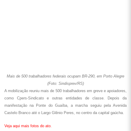
SANTA CATARINA
Os servidores do Ministério da Saúde, Previdência e Anvisa
participaram do Ato, que reuniu servidores da Funai, IBGE, UFSC, IF-
SC e Justiça Federal em Florianópolis. Nem o frio, nem a incessante
chuva foram capazes de desanimar os manifestantes que, às 15 horas,
seguiram em passeata até o Ticen (Terminal de Integração Central),
expondo suas faixas e distribuindo panfletos para a população. No ato,
os servidores exigiram a apresentação de uma contraproposta pelo
governo.