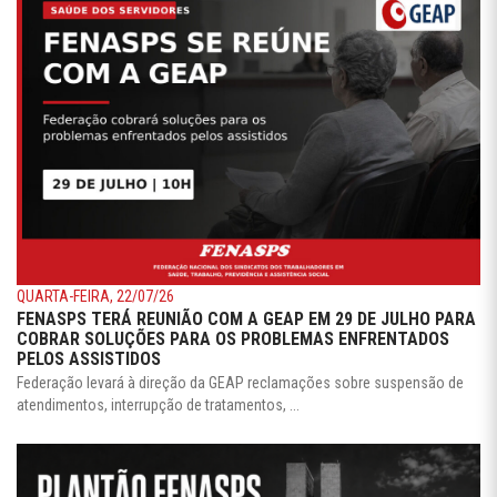
TERÇA-FEIRA, 21/07/26
PLANTÃO FENASPS: MOBILIZAÇÃO NO CONGRESSO
GARANTE AVANÇOS E MANTÉM PRESSÃO PELAS PAUTAS
DOS SERVIDORES
Federação atuou pela aprovação do PL nº 1.893, pelo fim da escala 6×1,
pela ...
CONVÊNIOS
VER MAIS