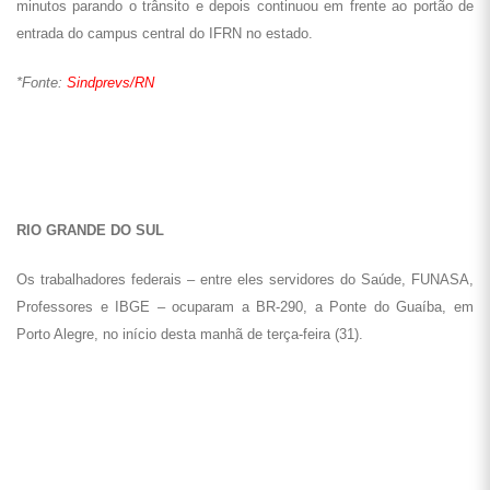
Mais de 500 trabalhadores federais ocupam BR-290, em Porto Alegre
(Foto: Sindisprev/RS)
A mobilização reuniu mais de 500 trabalhadores em greve e apoiadores,
como Cpers-Sindicato e outras entidades de classe. Depois da
manifestação na Ponte do Guaíba, a marcha seguiu pela Avenida
Castelo Branco até o Largo Glênio Peres, no centro da capital gaúcha.
Veja aqui mais fotos do ato.
*Fonte:
site do Sindisprev/RS