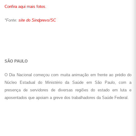
Servidores concentrados em frente ao Núcleo Estadual do MS, em São
Paulo (Foto: Sinsprev/SP)
Durante a manifestação foi reafirmada a luta pela equiparação salarial
da Seguridade com o Seguro Social, 22,08% de reposição das perdas
salariais, data base, pela retirada de todas as medidas legislativas
nocivas aos servidores públicos que tramitam no Congresso Nacional,
pela jornada semanal de 30 horas sem redução de salários, pela
incorporação de todas as gratificações ao vencimento básico e pela
paridade entre ativos e aposentados.