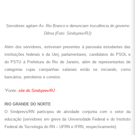
bancários, petroleiros e correios.
*Fonte:
site do Sindsprev/RJ
RIO GRANDE DO NORTE
O Sindprevs/RN participou de atividade conjunta com o setor da
educação (servidores em greve da Universidade Federal e do Instituto
Federal de Tecnologia do RN – UFRN e IFRN, respectivamente).
Sindprevs/RN participou de assembleia dos servidores da educação em
Natal (Foto: Sindprevs/RN)
Após assembleia-relâmpago em que a entidade teve oportunidade de
dar informes nacionais da categoria (greve na saúde e na Anvisa),
todos seguiram para ato de rua em um dos cruzamentos mais
movimentados da cidade do Natal. A atividade durou cerca de 20
minutos parando o trânsito e depois continuou em frente ao portão de
entrada do campus central do IFRN no estado.