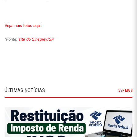
QUINTA-FEIRA, 23/07/26
INSS RESOLVE AS INCONSISTÊNCIAS APRESENTADAS NAS
DECLARAÇÕES DOS SERVIDORES E GARANTE RESTITUIÇÃO
Conforme divulgado no dia 26/06 (Mensagem nº 141092762/2026), a
Portaria nº 693/RFB/MF emitida pela ...