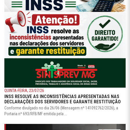
QUARTA-FEIRA, 22/07/26
FENASPS TERÁ REUNIÃO COM A GEAP EM 29 DE JULHO PARA
COBRAR SOLUÇÕES PARA OS PROBLEMAS ENFRENTADOS
PELOS ASSISTIDOS
Federação levará à direção da GEAP reclamações sobre suspensão de
atendimentos, interrupção de tratamentos, ...