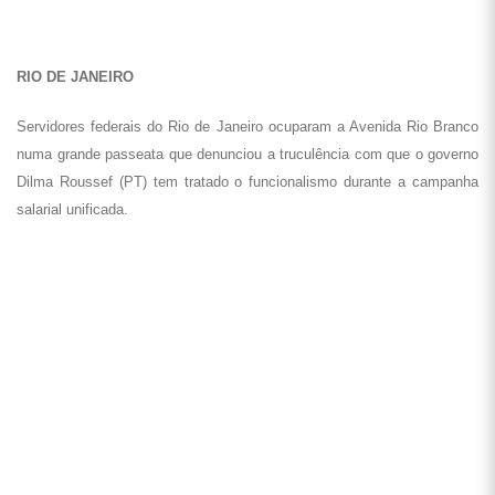
RIO DE JANEIRO
Servidores federais do Rio de Janeiro ocuparam a Avenida Rio Branco
numa grande passeata que denunciou a truculência com que o governo
Dilma Roussef (PT) tem tratado o funcionalismo durante a campanha
salarial unificada.
Servidores agitam Av. Rio Branco e denunciam truculência do governo
Dilma (Foto: Sindsprev/RJ)
Além dos servidores, estiveram presentes à passeata estudantes das
instituições federais e da Uerj, parlamentares, candidatos do PSOL e
do PSTU à Prefeitura do Rio de Janeiro, além de representantes de
categorias cujas campanhas salariais estão se iniciando, como