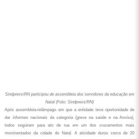
*Fonte:
Sindprevs/RN
RIO GRANDE DO SUL
Os trabalhadores federais – entre eles servidores do Saúde, FUNASA,
Professores e IBGE – ocuparam a BR-290, a Ponte do Guaíba, em
Porto Alegre, no início desta manhã de terça-feira (31).