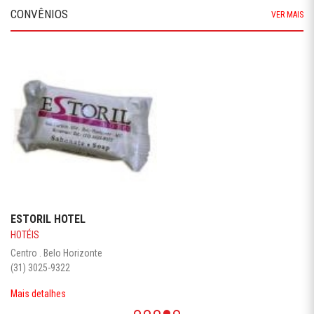
AV. AFONSO PENA, 726 - 4º ANDAR - BAIRRO CENTRO -
CEP: 30.130-003 - BELO HORIZONTE/MG
TELEFONE: 0(XX31) 2552-1610 - FAX: 0(XX31) 2552-
1631 - 0800.600.16.11
COPYRIGHT © 2019 SINTSPREVMG. TODOS OS DIREITOS
RESERVADOS. DESENVOLVIDO POR WHEBERSITE