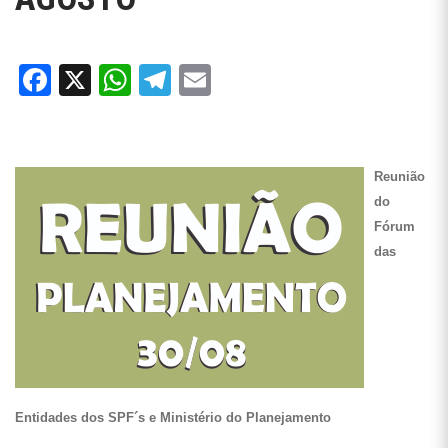
Facebook
X
WhatsApp
Telegram
Email
Reunião
do
Fórum
das
Entidades dos SPF´s e Ministério do Planejamento