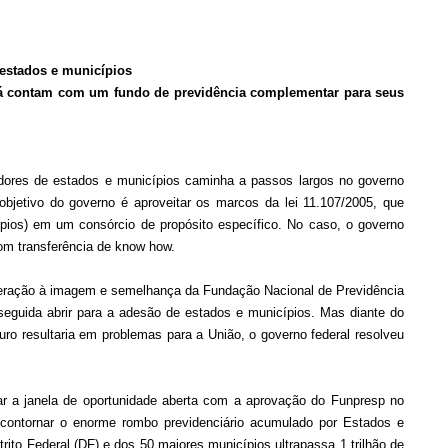
estados e municípios
já contam com um fundo de previdência complementar para seus
idores de estados e municípios caminha a passos largos no governo
objetivo do governo é aproveitar os marcos da lei 11.107/2005, que
pios) em um consórcio de propósito específico. No caso, o governo
 com transferência de know how.
Federação à imagem e semelhança da Fundação Nacional de Previdência
eguida abrir para a adesão de estados e municípios. Mas diante do
ro resultaria em problemas para a União, o governo federal resolveu
tar a janela de oportunidade aberta com a aprovação do Funpresp no
 contornar o enorme rombo previdenciário acumulado por Estados e
strito Federal (DF) e dos 50 maiores municípios ultrapassa 1 trilhão de