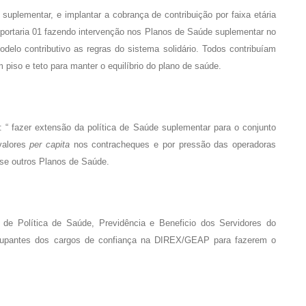
uplementar, e implantar a cobrança de contribuição por faixa etária
 portaria 01 fazendo intervenção nos Planos de Saúde suplementar no
o contributivo as regras do sistema solidário. Todos contribuíam
iso e teto para manter o equilíbrio do plano de saúde.
: “ fazer extensão da política de Saúde suplementar para o conjunto
valores
per capita
nos contracheques e por pressão das operadoras
se outros Planos de Saúde.
e Política de Saúde, Previdência e Beneficio dos Servidores do
ocupantes dos cargos de confiança na DIREX/GEAP para fazerem o