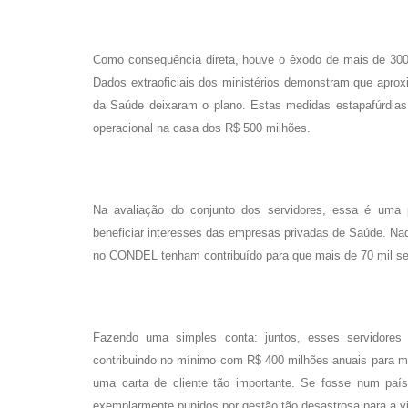
Como consequência direta, houve o êxodo de mais de 30
Dados extraoficiais dos ministérios demonstram que apro
da Saúde deixaram o plano. Estas medidas estapafúrdias
operacional na casa dos R$ 500 milhões.
Na avaliação do conjunto dos servidores, essa é uma p
beneficiar interesses das empresas privadas de Saúde. Na
no CONDEL tenham contribuído para que mais de 70 mil s
Fazendo uma simples conta: juntos, esses servidores n
contribuindo no mínimo com R$ 400 milhões anuais para
uma carta de cliente tão importante. Se fosse num país
exemplarmente punidos por gestão tão desastrosa para a vi