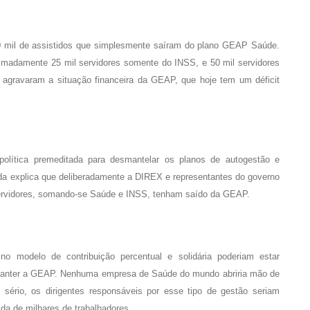
0 mil de assistidos que simplesmente saíram do plano GEAP Saúde.
ximadamente 25 mil servidores somente do INSS, e 50 mil servidores
 agravaram a situação financeira da GEAP, que hoje tem um déficit
olítica premeditada para desmantelar os planos de autogestão e
da explica que deliberadamente a DIREX e representantes do governo
ervidores, somando-se Saúde e INSS, tenham saído da GEAP.
o modelo de contribuição percentual e solidária poderiam estar
 manter a GEAP. Nenhuma empresa de Saúde do mundo abriria mão de
 sério, os dirigentes responsáveis por esse tipo de gestão seriam
da de milhares de trabalhadores.