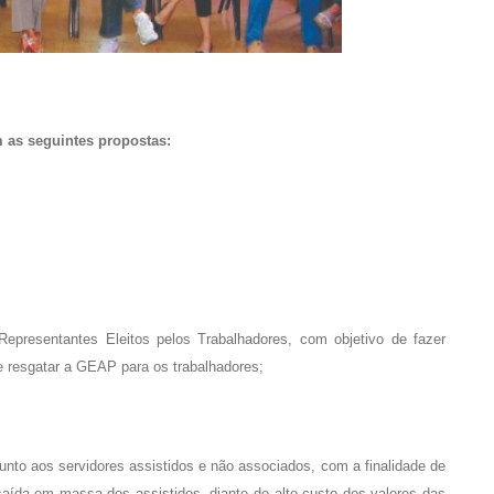
m as seguintes propostas:
epresentantes Eleitos pelos Trabalhadores, com objetivo de fazer
 e resgatar a GEAP para os trabalhadores;
to aos servidores assistidos e não associados, com a finalidade de
a saída em massa dos assistidos, diante do alto custo dos valores das