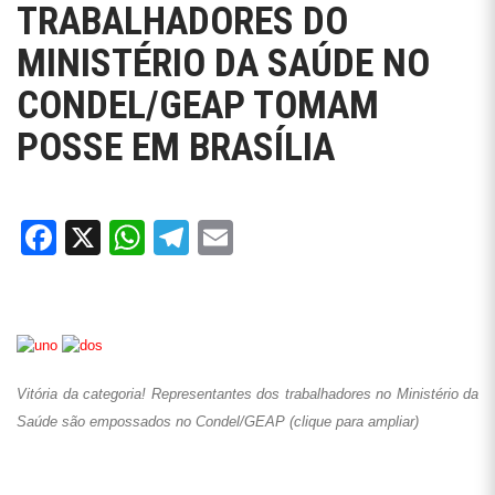
TRABALHADORES DO
MINISTÉRIO DA SAÚDE NO
CONDEL/GEAP TOMAM
POSSE EM BRASÍLIA
Facebook
X
WhatsApp
Telegram
Email
Vitória da categoria! Representantes dos trabalhadores no Ministério da
Saúde são empossados no Condel/GEAP (clique para ampliar)