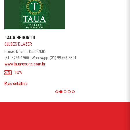
TAUÁ RESORTS
CLUBES E LAZER
Roças Novas . Caeté/MG
(31) 3236-1900 | Whatsapp: (31) 99562-8391
www.tauaresorts.com.br
10%
Mais detalhes