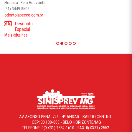
Floresta . Belo Horizonte
(31) 3449-8503
odontolapecco.com.br
Desconto
Especial
de
Mais detalhes
25%
(vinte
e
cinco
por
cento)
nos
preços
que
compõem
a
Tabela
Particular.
AV. AFONSO PENA, 726 - 4º ANDAR - BAIRRO CENTRO -
CEP: 30.130-003 - BELO HORIZONTE/MG
TELEFONE: 0(XX31) 2552-1610 - FAX: 0(XX31) 2552-