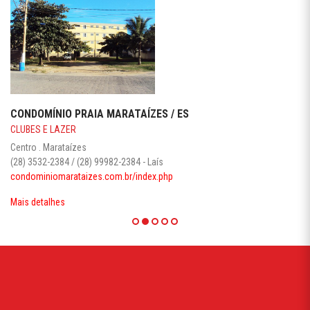
CONDOMÍNIO PRAIA MARATAÍZES / ES
CLUBES E LAZER
Centro . Marataízes
(28) 3532-2384 / (28) 99982-2384 - Laís
condominiomarataizes.com.br/index.php
Mais detalhes