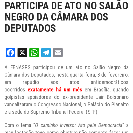
PARTICIPA DE ATO NO SALÃO
NEGRO DA CÂMARA DOS
DEPUTADOS
Facebook
X
WhatsApp
Telegram
Email
A FENASPS participou de um ato no Salão Negro da
Câmara dos Deputados, nesta quarta-feira, 8 de fevereiro,
em repúdio aos atos antidemocráticos
ocorridos
exatamente há um mês
em Brasília, quando
golpistas apoiadores do ex-presidente Jair Bolsonaro
vandalizaram o Congresso Nacional, o Palácio do Planalto
e a sede do Supremo Tribunal Federal (STF).
Com o lema “
O caminho inverso: Ato pela Democracia
” a
manifestação teve como objetivo não somente fazer um