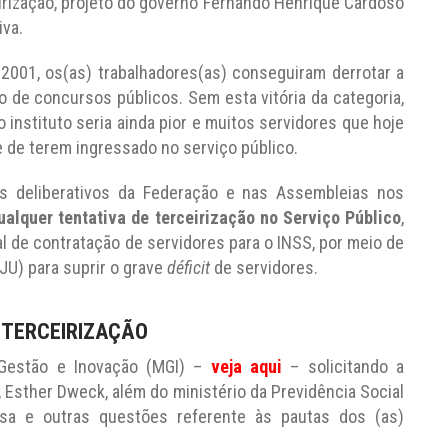
irização, projeto do governo Fernando Henrique Cardoso
iva.
 2001, os(as) trabalhadores(as) conseguiram derrotar a
ão de concursos públicos. Sem esta vitória da categoria,
 instituto seria ainda pior e muitos servidores que hoje
 de terem ingressado no serviço público.
s deliberativos da Federação e nas Assembleias nos
alquer tentativa de terceirização no Serviço Público
,
 de contratação de servidores para o INSS, por meio de
JU) para suprir o grave
déficit
de servidores.
 TERCEIRIZAÇÃO
 Gestão e Inovação (MGI) –
veja aqui
– solicitando a
, Esther Dweck, além do ministério da Previdência Social
sa e outras questões referente às pautas dos (as)