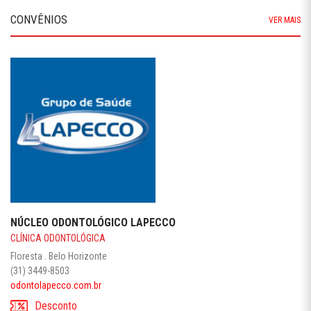
CONVÊNIOS
VER MAIS
NÚCLEO ODONTOLÓGICO LAPECCO
CLÍNICA ODONTOLÓGICA
Floresta . Belo Horizonte
(31) 3449-8503
odontolapecco.com.br
Desconto