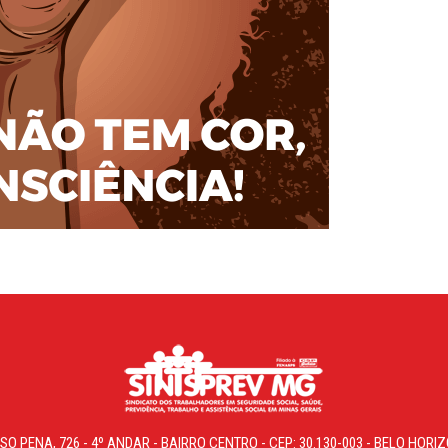
SO PENA, 726 - 4º ANDAR - BAIRRO CENTRO - CEP: 30.130-003 - BELO HOR