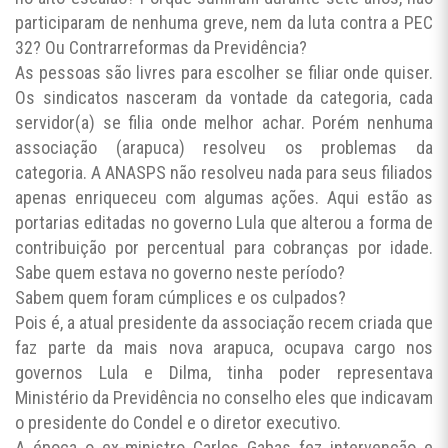
participaram de nenhuma greve, nem da luta contra a PEC
32? Ou Contrarreformas da Previdência?
As pessoas são livres para escolher se filiar onde quiser.
Os sindicatos nasceram da vontade da categoria, cada
servidor(a) se filia onde melhor achar. Porém nenhuma
associação (arapuca) resolveu os problemas da
categoria. A ANASPS não resolveu nada para seus filiados
apenas enriqueceu com algumas ações. Aqui estão as
portarias editadas no governo Lula que alterou a forma de
contribuição por percentual para cobranças por idade.
Sabe quem estava no governo neste período?
Sabem quem foram cúmplices e os culpados?
Pois é, a atual presidente da associação recem criada que
faz parte da mais nova arapuca, ocupava cargo nos
governos Lula e Dilma, tinha poder representava
Ministério da Previdência no conselho eles que indicavam
o presidente do Condel e o diretor executivo.
A época o ex-ministro Carlos Gabas fez intervenção e