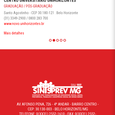
CENTRO UNIVERSITÁRIO UNIHORIZONTES
GRADUAÇÃO / PÓS-GRADUAÇÃO
Santo Agostinho - CEP 30.180-121 . Belo Horizonte
(31) 3349-2900 / 0800 283 700
www.novo.unihorizontes.br
Mais detalhes
AV. AFONSO PENA, 726 - 4º ANDAR - BAIRRO CENTRO -
CEP: 30.130-003 - BELO HORIZONTE/MG
TELEFONE: 0(XX31) 2552-1610 - FAX: 0(XX31) 2552-