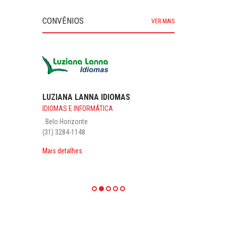
CONVÊNIOS
VER MAIS
CONDOMÍNIO PRAIA MARATAÍZES / ES
CLUBES E LAZER
Centro . Marataízes
(28) 3532-2384 / (28) 99982-2384 - Laís
condominiomarataizes.com.br/index.php
Mais detalhes