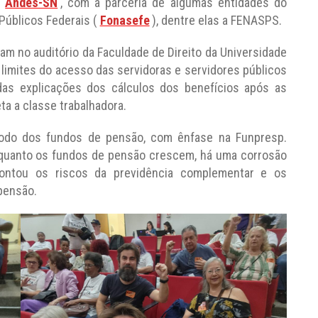
o
Andes-SN
, com a parceria de algumas entidades do
Públicos Federais (
Fonasefe
), dentre elas a FENASPS.
am no auditório da Faculdade de Direito da Universidade
 limites do acesso das servidoras e servidores públicos
das explicações dos cálculos dos benefícios após as
ta a classe trabalhadora.
godo dos fundos de pensão, com ênfase na Funpresp.
nquanto os fundos de pensão crescem, há uma corrosão
ontou os riscos da previdência complementar e os
 pensão.