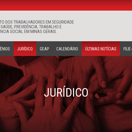
ATO DOS TRABALHADORES EM SEGURIDADE
Buscar
 SAÚDE, PREVIDÊNCIA, TRABALHO E
NCIA SOCIAL EM MINAS GERAIS.
ÊNIOS
JURÍDICO
GEAP
CALENDÁRIO
ÚLTIMAS NOTÍCIAS
FILIE
JURÍDICO