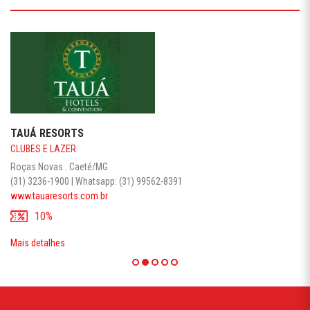
TAUÁ RESORTS
CLUBES E LAZER
Roças Novas . Caeté/MG
(31) 3236-1900 | Whatsapp: (31) 99562-8391
www.tauaresorts.com.br
10%
Mais detalhes