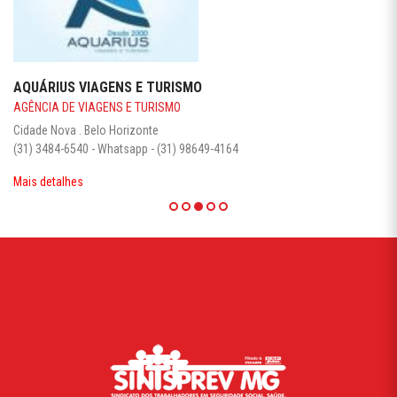
NORMANDY HOTEL
HOTÉIS
Centro . Belo Horizonte - CEP 30120-050
(31) 3115-9500
Mais detalhes
AV. AFONSO PENA, 726 - 4º ANDAR - BAIRRO CENTRO -
CEP: 30.130-003 - BELO HORIZONTE/MG