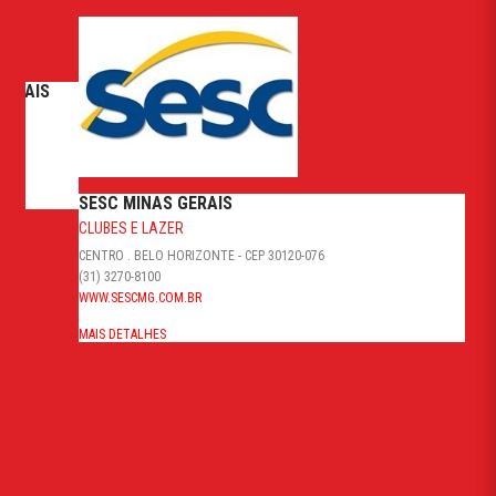
SESC MINAS GERAIS
CLUBES E LAZER
CENTRO . BELO HORIZONTE - CEP 30120-076
(31) 3270-8100
WWW.SESCMG.COM.BR
MAIS DETALHES