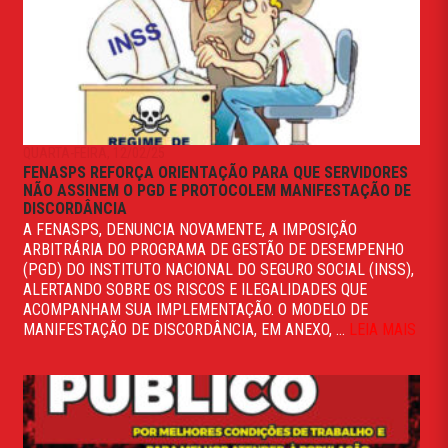
QUARTA-FEIRA, 12/02/25
FENASPS REFORÇA ORIENTAÇÃO PARA QUE SERVIDORES
NÃO ASSINEM O PGD E PROTOCOLEM MANIFESTAÇÃO DE
DISCORDÂNCIA
A FENASPS, DENUNCIA NOVAMENTE, A IMPOSIÇÃO
ARBITRÁRIA DO PROGRAMA DE GESTÃO DE DESEMPENHO
(PGD) DO INSTITUTO NACIONAL DO SEGURO SOCIAL (INSS),
ALERTANDO SOBRE OS RISCOS E ILEGALIDADES QUE
ACOMPANHAM SUA IMPLEMENTAÇÃO. O MODELO DE
MANIFESTAÇÃO DE DISCORDÂNCIA, EM ANEXO, ...
LEIA MAIS