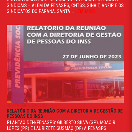
SINDICAIS – ALÉM DA FENASPS, CNTSS, SINAIT, ANFIP E OS
SINDICATOS DO PARANÁ, SANTA ...
LEIA MAIS
QUINTA-FEIRA, 29/06/23
RELATÓRIO DA REUNIÃO COM A DIRETORIA DE GESTÃO DE
PESSOAS DO INSS
PLANTÃO DEN/FENASPS: GILBERTO SILVA (SP), MOACIR
LOPES (PR) E LAURIZETE GUSMÃO (DF) A FENASPS