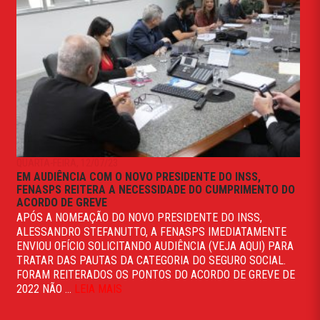
QUARTA-FEIRA, 12/07/23
EM AUDIÊNCIA COM O NOVO PRESIDENTE DO INSS,
FENASPS REITERA A NECESSIDADE DO CUMPRIMENTO DO
ACORDO DE GREVE
APÓS A NOMEAÇÃO DO NOVO PRESIDENTE DO INSS,
ALESSANDRO STEFANUTTO, A FENASPS IMEDIATAMENTE
ENVIOU OFÍCIO SOLICITANDO AUDIÊNCIA (VEJA AQUI) PARA
TRATAR DAS PAUTAS DA CATEGORIA DO SEGURO SOCIAL.
FORAM REITERADOS OS PONTOS DO ACORDO DE GREVE DE
2022 NÃO ...
LEIA MAIS