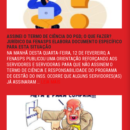
QUARTA-FEIRA, 12/02/25
ASSINEI O TERMO DE CIÊNCIA DO PGD; O QUE FAZER?
JURÍDICO DA FENASPS ELABORA DOCUMENTO ESPECÍFICO
PARA ESTA SITUAÇÃO
NA MANHÃ DESTA QUARTA-FEIRA, 12 DE FEVEREIRO, A
FENASPS PUBLICOU UMA ORIENTAÇÃO REFORÇANDO AOS
SERVIDORES E SERVIDORAS PARA QUE NÃO ASSINEM O
TERMO DE CIÊNCIA E RESPONSABILIDADE DO PROGRAMA
DE GESTÃO DO INSS. OCORRE QUE ALGUNS SERVIDORES(AS)
JÁ ASSINARAM ...
LEIA MAIS