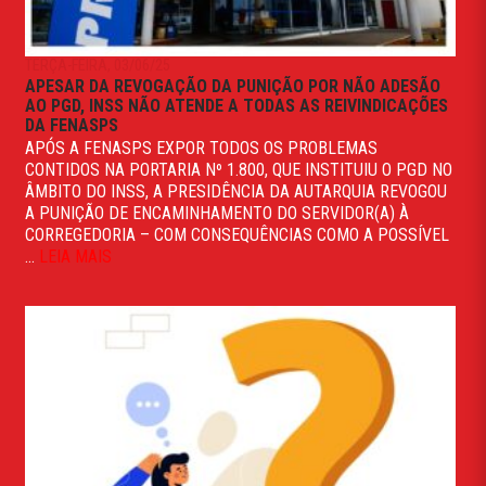
TERÇA-FEIRA, 03/06/25
APESAR DA REVOGAÇÃO DA PUNIÇÃO POR NÃO ADESÃO
AO PGD, INSS NÃO ATENDE A TODAS AS REIVINDICAÇÕES
DA FENASPS
APÓS A FENASPS EXPOR TODOS OS PROBLEMAS
CONTIDOS NA PORTARIA Nº 1.800, QUE INSTITUIU O PGD NO
ÂMBITO DO INSS, A PRESIDÊNCIA DA AUTARQUIA REVOGOU
A PUNIÇÃO DE ENCAMINHAMENTO DO SERVIDOR(A) À
CORREGEDORIA – COM CONSEQUÊNCIAS COMO A POSSÍVEL
...
LEIA MAIS