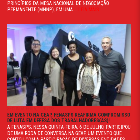
PRINCÍPIOS DA MESA NACIONAL DE NEGOCIAÇÃO
PERMANENTE (MNNP), EM UMA ...
LEIA MAIS
SEGUNDA-FEIRA, 10/07/23
EM EVENTO NA GEAP, FENASPS REAFIRMA COMPROMISSO
DE LUTA EM DEFESA DOS TRABALHADORES(AS)!
A FENASPS, NESSA QUINTA-FEIRA, 6 DE JULHO, PARTICIPOU
DE UMA RODA DE CONVERSA NA GEAP, UM EVENTO QUE
CONTOU COM A PARTICIPAÇÃO DE DIVERSAS ENTIDADES